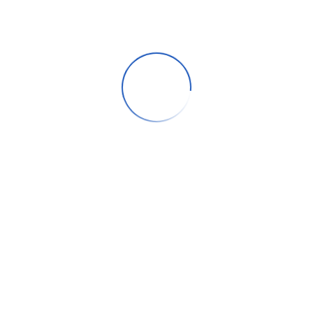
OGIE
Dragon Professional v16 : bien plus
qu’une dictée vocale, un véritable
poste de travail… à la voix
Nov 18, 2025
n des
SpeechLive