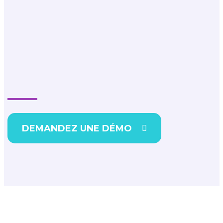
Prêt à vous libérer du fardeau de
la production documentaire ?
DEMANDEZ UNE DÉMO