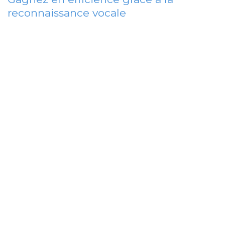
reconnaissance vocale
Triplez votre productivité grâce à
la
reconnaissance vocale
professionnelle,
désormais disponible
dans le cloud