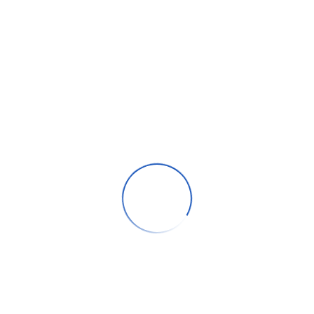
Rentrée 2025 : boostez votre
productivité avec la dictée vocale
Dragon
Sep 01, 2025
rvice
2025 : Une
ge
année de
succès
ÉVÈNEMENTS
ssocie
collectifs et
ÉVÈNEMENTS
un